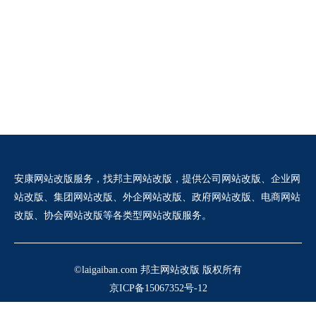
安康
汉滨
汉阴
石泉
宁陕
紫阳
岚皋
平利
镇坪
旬阳
白河
安康网站改版服务，找邦主网站改版，提供公司网站改版、企业网
站改版、集团网站改版、外企网站改版、政府网站改版、电商网站
改版、协会网站改版等各类型网站改版服务。
©laigaiban.com 邦主网站改版 版权所有
京ICP备15067352号-12