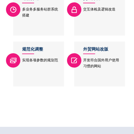
多业务多服务站群系统
交互体检及逻辑改造
搭建
规范化调整
外贸网站改版
实现各项参数的规划范
开发符合国外用户使用
习惯的网站